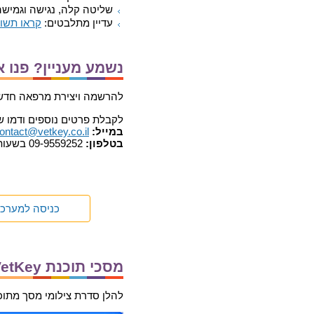
שליטה קלה, נגישה וגמישה
עדיין מתלבטים:
קראו תשוב
נשמע מעניין? פנו א
להרשמה ויצירת מרפאה חדשה 
לקבלת פרטים נוספים ודמו ש
במייל:
ontact@vetkey.co.il
בטלפון:
09-9559252 בשעות 9:00 עד 17:00
כניסה למערכ
מסכי תוכנת VetKey
להלן סדרת צילומי מסך מתוכנת 